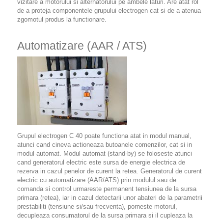
vizitare a motorului si alternatorului pe ambele laturi. Are atat rol
de a proteja componentele grupului electrogen cat si de a atenua
zgomotul produs la functionare.
Automatizare (AAR / ATS)
Grupul electrogen C 40 poate functiona atat in modul manual,
atunci cand cineva actioneaza butoanele comenzilor, cat si in
modul automat. Modul automat (stand-by) se foloseste atunci
cand generatorul electric este sursa de energie electrica de
rezerva in cazul penelor de curent la retea. Generatorul de curent
electric cu automatizare (AAR/ATS) prin modulul sau de
comanda si control urmareste permanent tensiunea de la sursa
primara (retea), iar in cazul detectarii unor abateri de la parametrii
prestabiliti (tensiune si/sau frecventa), porneste motorul,
decupleaza consumatorul de la sursa primara si il cupleaza la