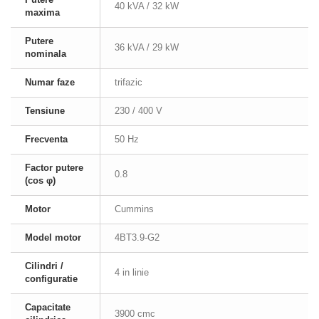
40 kVA / 32 kW
maxima
Putere
36 kVA / 29 kW
nominala
Numar faze
trifazic
Tensiune
230 / 400 V
Frecventa
50 Hz
Factor putere
0.8
(cos φ)
Motor
Cummins
Model motor
4BT3.9-G2
Cilindri /
4 in linie
configuratie
Capacitate
3900 cmc