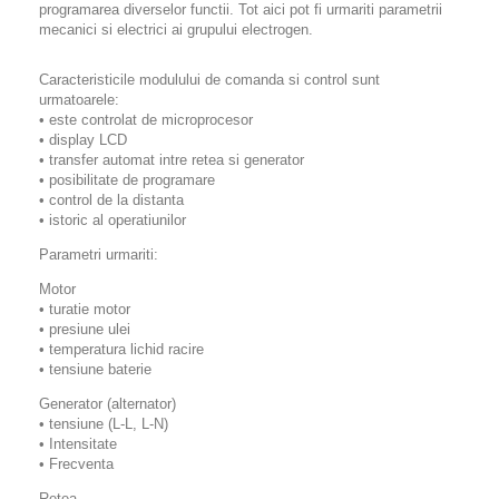
programarea diverselor functii. Tot aici pot fi urmariti parametrii
mecanici si electrici ai grupului electrogen.
Caracteristicile modulului de comanda si control sunt
urmatoarele:
• este controlat de microprocesor
• display LCD
• transfer automat intre retea si generator
• posibilitate de programare
• control de la distanta
• istoric al operatiunilor
Parametri urmariti:
Motor
• turatie motor
• presiune ulei
• temperatura lichid racire
• tensiune baterie
Generator (alternator)
• tensiune (L-L, L-N)
• Intensitate
• Frecventa
Retea