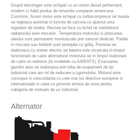
Grupul electrogen este echipat cu un motor diesel performant,
modern si fiabil produs de renumita companie americana
Cummins. Acest motor este echipat cu turbocompresor iar turatia
se regleaza automat in functie de sarcina cu ajutorul unui
regulator de turatie. Racirea se face cu lichid iar ventilatorul
radiatorului este mecanic. Temperatura motorului si presiunea
uleiului sunt permanent monitorizate prin senzori dedicati. Partile
in miscare sau fierbinti sunt protejate cu grilaj. Pornirea se
realizeaza cu starter electric iar bateria este incarcata in timpul
functionarii de catre alternatorul motorului iar in timpul stationarii
de catre un redresor (la modelele cu AAR/ATS). Evacuarea
gazelor arse se realizeaza prin toba de esapament de tip
industrial care are rol de reducere a zgomotului. Motorul este
conceput in concordanta cu cele mai noi directive europene si
internationale in ceea ce priveste emisia de noxe pentru
categoria de motoare de uz industrial.
Alternator