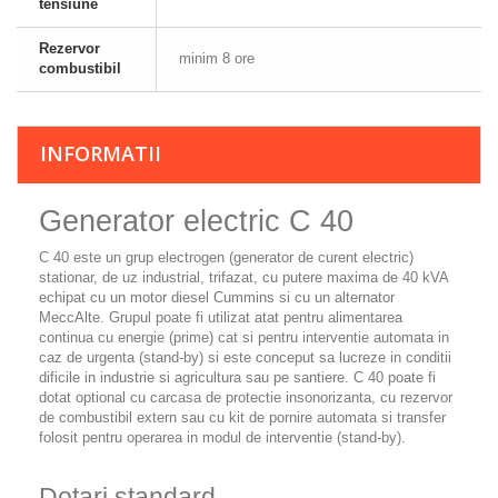
tensiune
Rezervor
minim 8 ore
combustibil
INFORMATII
Generator electric C 40
C 40
este un grup electrogen (generator de curent electric)
stationar, de uz industrial, trifazat, cu putere maxima de 40 kVA
echipat cu un motor diesel Cummins si cu un alternator
MeccAlte. Grupul poate fi utilizat atat pentru alimentarea
continua cu energie (prime) cat si pentru interventie automata in
caz de urgenta (stand-by) si este conceput sa lucreze in conditii
dificile in industrie si agricultura sau pe santiere. C 40 poate fi
dotat optional cu carcasa de protectie insonorizanta, cu rezervor
de combustibil extern sau cu kit de pornire automata si transfer
folosit pentru operarea in modul de interventie (stand-by).
Dotari standard