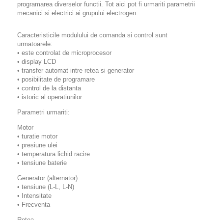
programarea diverselor functii. Tot aici pot fi urmariti parametrii
mecanici si electrici ai grupului electrogen.
Caracteristicile modulului de comanda si control sunt
urmatoarele:
• este controlat de microprocesor
• display LCD
• transfer automat intre retea si generator
• posibilitate de programare
• control de la distanta
• istoric al operatiunilor
Parametri urmariti:
Motor
• turatie motor
• presiune ulei
• temperatura lichid racire
• tensiune baterie
Generator (alternator)
• tensiune (L-L, L-N)
• Intensitate
• Frecventa
Retea