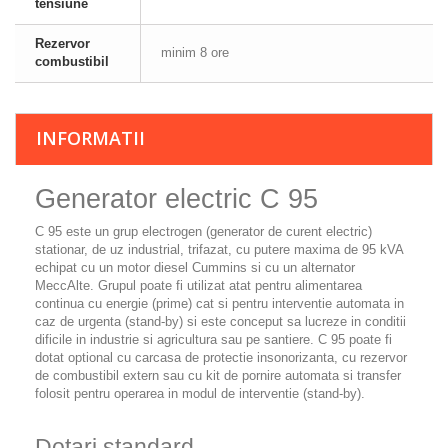
tensiune
Rezervor
minim 8 ore
combustibil
INFORMATII
Generator electric C 95
C 95
este un grup electrogen (generator de curent electric)
stationar, de uz industrial, trifazat, cu putere maxima de 95 kVA
echipat cu un motor diesel Cummins si cu un alternator
MeccAlte. Grupul poate fi utilizat atat pentru alimentarea
continua cu energie (prime) cat si pentru interventie automata in
caz de urgenta (stand-by) si este conceput sa lucreze in conditii
dificile in industrie si agricultura sau pe santiere. C 95 poate fi
dotat optional cu carcasa de protectie insonorizanta, cu rezervor
de combustibil extern sau cu kit de pornire automata si transfer
folosit pentru operarea in modul de interventie (stand-by).
Dotari standard