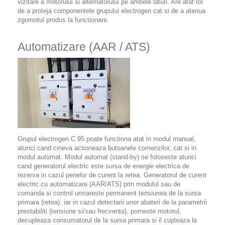
vizitare a motorului si alternatorului pe ambele laturi. Are atat rol
de a proteja componentele grupului electrogen cat si de a atenua
zgomotul produs la functionare.
Automatizare (AAR / ATS)
Grupul electrogen C 95 poate functiona atat in modul manual,
atunci cand cineva actioneaza butoanele comenzilor, cat si in
modul automat. Modul automat (stand-by) se foloseste atunci
cand generatorul electric este sursa de energie electrica de
rezerva in cazul penelor de curent la retea. Generatorul de curent
electric cu automatizare (AAR/ATS) prin modulul sau de
comanda si control urmareste permanent tensiunea de la sursa
primara (retea), iar in cazul detectarii unor abateri de la parametrii
prestabiliti (tensiune si/sau frecventa), porneste motorul,
decupleaza consumatorul de la sursa primara si il cupleaza la