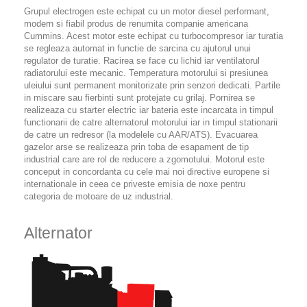
Grupul electrogen este echipat cu un motor diesel performant,
modern si fiabil produs de renumita companie americana
Cummins. Acest motor este echipat cu turbocompresor iar turatia
se regleaza automat in functie de sarcina cu ajutorul unui
regulator de turatie. Racirea se face cu lichid iar ventilatorul
radiatorului este mecanic. Temperatura motorului si presiunea
uleiului sunt permanent monitorizate prin senzori dedicati. Partile
in miscare sau fierbinti sunt protejate cu grilaj. Pornirea se
realizeaza cu starter electric iar bateria este incarcata in timpul
functionarii de catre alternatorul motorului iar in timpul stationarii
de catre un redresor (la modelele cu AAR/ATS). Evacuarea
gazelor arse se realizeaza prin toba de esapament de tip
industrial care are rol de reducere a zgomotului. Motorul este
conceput in concordanta cu cele mai noi directive europene si
internationale in ceea ce priveste emisia de noxe pentru
categoria de motoare de uz industrial.
Alternator