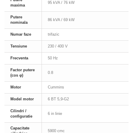
95 kVA / 76 kW
maxima
Putere
86 kVA / 69 kW
nominala
Numar faze
trifazic
Tensiune
230 / 400 V
Frecventa
50 Hz
Factor putere
0.8
(cos φ)
Motor
Cummins
Model motor
6 BT 5,9-G2
Cilindri /
6 in linie
configuratie
Capacitate
5900 cmc