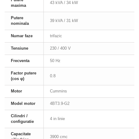
43 kVA / 34 kW
maxima
Putere
39 kVA / 31 kW
nominala
Numar faze
trifazic
Tensiune
230 / 400 V
Frecventa
50 Hz
Factor putere
0.8
(cos φ)
Motor
Cummins
Model motor
4BT3.9-G2
Cilindri /
4 in linie
configuratie
Capacitate
3900 cmc