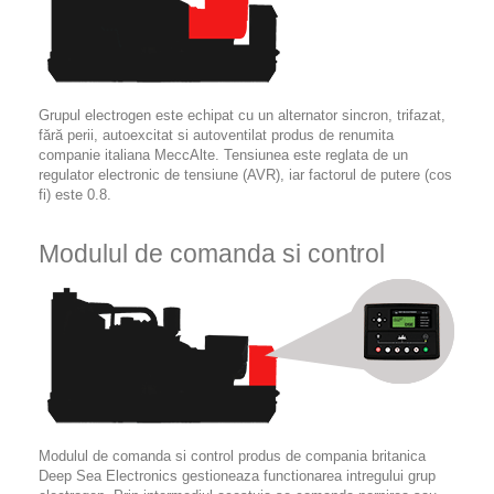
Grupul electrogen este echipat cu un alternator sincron, trifazat,
fără perii, autoexcitat si autoventilat produs de renumita
companie italiana MeccAlte. Tensiunea este reglata de un
regulator electronic de tensiune (AVR), iar factorul de putere (cos
fi) este 0.8.
Modulul de comanda si control
Modulul de comanda si control produs de compania britanica
Deep Sea Electronics gestioneaza functionarea intregului grup