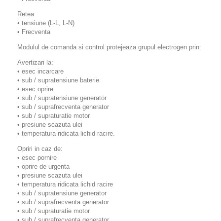
Retea
• tensiune (L-L, L-N)
• Frecventa
Modulul de comanda si control protejeaza grupul electrogen prin:
Avertizari la:
• esec incarcare
• sub / supratensiune baterie
• esec oprire
• sub / supratensiune generator
• sub / suprafrecventa generator
• sub / supraturatie motor
• presiune scazuta ulei
• temperatura ridicata lichid racire.
Opriri in caz de:
• esec pornire
• oprire de urgenta
• presiune scazuta ulei
• temperatura ridicata lichid racire
• sub / supratensiune generator
• sub / suprafrecventa generator
• sub / supraturatie motor
• sub / suprafrecventa generator