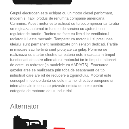
Grupul electrogen este echipat cu un motor diesel performant,
modern si fiabil produs de renumita companie americana
Cummins. Acest motor este echipat cu turbocompresor iar turatia
se regleaza automat in functie de sarcina cu ajutorul unui
regulator de turatie. Racirea se face cu lichid iar ventilatorul
radiatorului este mecanic. Temperatura motorului si presiunea
uleiului sunt permanent monitorizate prin senzori dedicati. Partile
in miscare sau fierbinti sunt protejate cu grilaj. Pornirea se
realizeaza cu starter electric iar bateria este incarcata in timpul
functionarii de catre alternatorul motorului iar in timpul stationarii
de catre un redresor (la modelele cu AAR/ATS). Evacuarea
gazelor arse se realizeaza prin toba de esapament de tip
industrial care are rol de reducere a zgomotului. Motorul este
conceput in concordanta cu cele mai noi directive europene si
internationale in ceea ce priveste emisia de noxe pentru
categoria de motoare de uz industrial.
Alternator