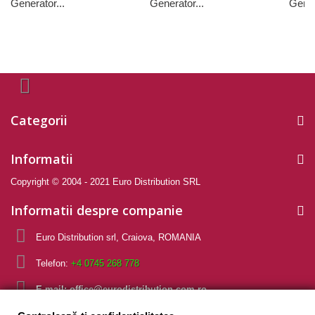
Generator...
Generator...
Gener
Categorii
Informatii
Copyright © 2004 - 2021 Euro Distribution SRL
Informatii despre companie
Euro Distribution srl, Craiova, ROMANIA
Telefon:
+4 0745 268 778
E-mail:
office@eurodistribution.com.ro