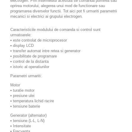
electrogen. Prin intermediul acestuia se comanda pornirea sau
oprirea motorului, alegerea unui mod de functionare sau
programarea diverselor functii. Tot aici pot fi urmariti parametrii
mecanici si electrici ai grupului electrogen.
Caracteristicile modulului de comanda si control sunt
urmatoarele:
• este controlat de microprocesor
• display LCD
• transfer automat intre retea si generator
• posibilitate de programare
• control de la distanta
• istoric al operatiunilor
Parametri urmariti:
Motor
• turatie motor
• presiune ulei
• temperatura lichid racire
• tensiune baterie
Generator (alternator)
• tensiune (L-L, L-N)
• Intensitate
• Frecventa