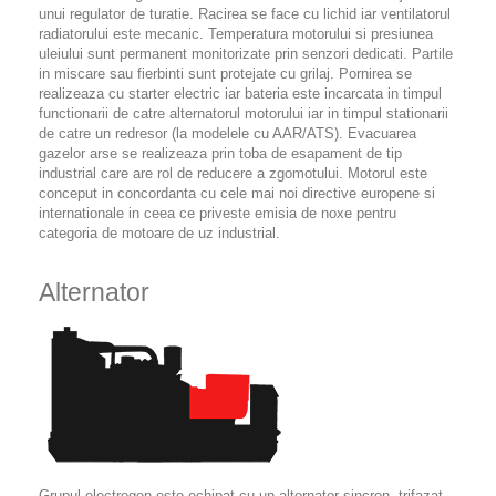
unui regulator de turatie. Racirea se face cu lichid iar ventilatorul
radiatorului este mecanic. Temperatura motorului si presiunea
uleiului sunt permanent monitorizate prin senzori dedicati. Partile
in miscare sau fierbinti sunt protejate cu grilaj. Pornirea se
realizeaza cu starter electric iar bateria este incarcata in timpul
functionarii de catre alternatorul motorului iar in timpul stationarii
de catre un redresor (la modelele cu AAR/ATS). Evacuarea
gazelor arse se realizeaza prin toba de esapament de tip
industrial care are rol de reducere a zgomotului. Motorul este
conceput in concordanta cu cele mai noi directive europene si
internationale in ceea ce priveste emisia de noxe pentru
categoria de motoare de uz industrial.
Alternator
Grupul electrogen este echipat cu un alternator sincron, trifazat,