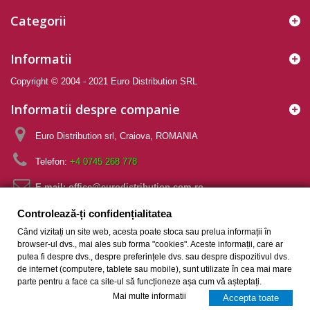
Categorii
Informatii
Copyright © 2004 - 2021 Euro Distribution SRL
Informatii despre companie
Euro Distribution srl, Craiova, ROMANIA
Telefon:
+4 0745 268 778
E-mail:
office@eurodistribution.com.ro
Controlează-ți confidențialitatea
Controlează-ți confidențialitatea
Când vizitați un site web, acesta poate stoca sau prelua informații în
browser-ul dvs., mai ales sub forma "cookies". Aceste informații, care ar
putea fi despre dvs., despre preferințele dvs. sau despre dispozitivul dvs.
de internet (computere, tablete sau mobile), sunt utilizate în cea mai mare
parte pentru a face ca site-ul să funcționeze așa cum vă așteptați.
Mai multe informatii
Accepta toate