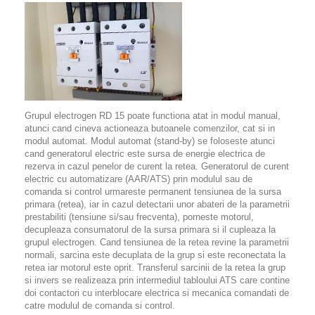
Grupul electrogen RD 15 poate functiona atat in modul manual,
atunci cand cineva actioneaza butoanele comenzilor, cat si in
modul automat. Modul automat (stand-by) se foloseste atunci
cand generatorul electric este sursa de energie electrica de
rezerva in cazul penelor de curent la retea. Generatorul de curent
electric cu automatizare (AAR/ATS) prin modulul sau de
comanda si control urmareste permanent tensiunea de la sursa
primara (retea), iar in cazul detectarii unor abateri de la parametrii
prestabiliti (tensiune si/sau frecventa), porneste motorul,
decupleaza consumatorul de la sursa primara si il cupleaza la
grupul electrogen. Cand tensiunea de la retea revine la parametrii
normali, sarcina este decuplata de la grup si este reconectata la
retea iar motorul este oprit. Transferul sarcinii de la retea la grup
si invers se realizeaza prin intermediul tabloului ATS care contine
doi contactori cu interblocare electrica si mecanica comandati de
catre modulul de comanda si control.