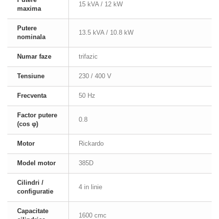
15 kVA / 12 kW
maxima
Putere
13.5 kVA / 10.8 kW
nominala
Numar faze
trifazic
Tensiune
230 / 400 V
Frecventa
50 Hz
Factor putere
0.8
(cos φ)
Motor
Rickardo
Model motor
385D
Cilindri /
4 in linie
configuratie
Capacitate
1600 cmc