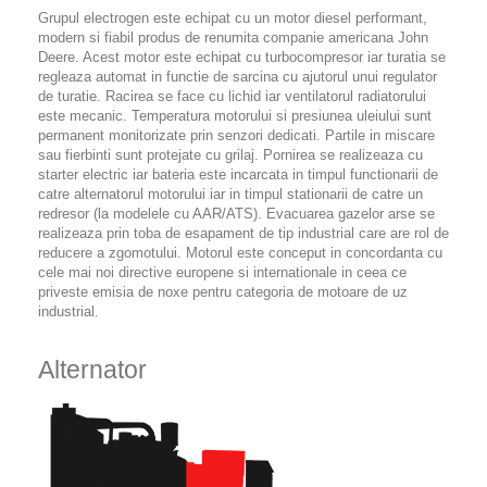
Grupul electrogen este echipat cu un motor diesel performant,
modern si fiabil produs de renumita companie americana John
Deere. Acest motor este echipat cu turbocompresor iar turatia se
regleaza automat in functie de sarcina cu ajutorul unui regulator
de turatie. Racirea se face cu lichid iar ventilatorul radiatorului
este mecanic. Temperatura motorului si presiunea uleiului sunt
permanent monitorizate prin senzori dedicati. Partile in miscare
sau fierbinti sunt protejate cu grilaj. Pornirea se realizeaza cu
starter electric iar bateria este incarcata in timpul functionarii de
catre alternatorul motorului iar in timpul stationarii de catre un
redresor (la modelele cu AAR/ATS). Evacuarea gazelor arse se
realizeaza prin toba de esapament de tip industrial care are rol de
reducere a zgomotului. Motorul este conceput in concordanta cu
cele mai noi directive europene si internationale in ceea ce
priveste emisia de noxe pentru categoria de motoare de uz
industrial.
Alternator