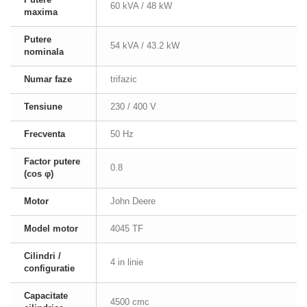
60 kVA / 48 kW
maxima
Putere
54 kVA / 43.2 kW
nominala
Numar faze
trifazic
Tensiune
230 / 400 V
Frecventa
50 Hz
Factor putere
0.8
(cos φ)
Motor
John Deere
Model motor
4045 TF
Cilindri /
4 in linie
configuratie
Capacitate
4500 cmc