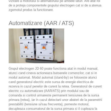
vizitare a motorului si alternatorului pe ambele laturi. Are atat rol
de a proteja componentele grupului electrogen cat si de a atenua
zgomotul produs la functionare.
Automatizare (AAR / ATS)
Grupul electrogen JD 60 poate functiona atat in modul manual,
atunci cand cineva actioneaza butoanele comenzilor, cat si in
modul automat. Modul automat (stand-by) se foloseste atunci
cand generatorul electric este sursa de energie electrica de
rezerva in cazul penelor de curent la retea. Generatorul de curent
electric cu automatizare (AAR/ATS) prin modulul sau de
comanda si control urmareste permanent tensiunea de la sursa
primara (retea), iar in cazul detectarii unor abateri de la parametrii
prestabiliti (tensiune si/sau frecventa), porneste motorul,
decupleaza consumatorul de la sursa primara si il cupleaza la