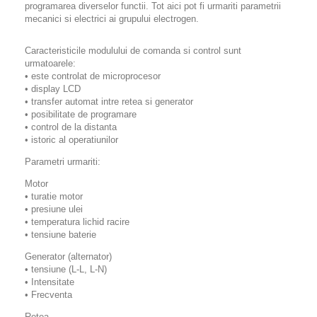
programarea diverselor functii. Tot aici pot fi urmariti parametrii
mecanici si electrici ai grupului electrogen.
Caracteristicile modulului de comanda si control sunt
urmatoarele:
• este controlat de microprocesor
• display LCD
• transfer automat intre retea si generator
• posibilitate de programare
• control de la distanta
• istoric al operatiunilor
Parametri urmariti:
Motor
• turatie motor
• presiune ulei
• temperatura lichid racire
• tensiune baterie
Generator (alternator)
• tensiune (L-L, L-N)
• Intensitate
• Frecventa
Retea