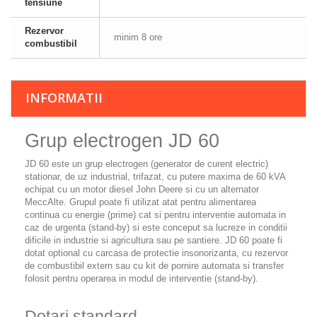
tensiune
Rezervor
minim 8 ore
combustibil
INFORMATII
Grup electrogen JD 60
JD 60
este un grup electrogen (generator de curent electric)
stationar, de uz industrial, trifazat, cu putere maxima de 60 kVA
echipat cu un motor diesel John Deere si cu un alternator
MeccAlte. Grupul poate fi utilizat atat pentru alimentarea
continua cu energie (prime) cat si pentru interventie automata in
caz de urgenta (stand-by) si este conceput sa lucreze in conditii
dificile in industrie si agricultura sau pe santiere. JD 60 poate fi
dotat optional cu carcasa de protectie insonorizanta, cu rezervor
de combustibil extern sau cu kit de pornire automata si transfer
folosit pentru operarea in modul de interventie (stand-by).
Dotari standard