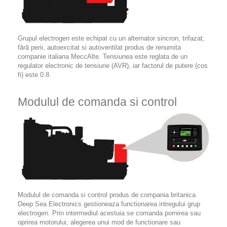
Grupul electrogen este echipat cu un alternator sincron, trifazat,
fără perii, autoexcitat si autoventilat produs de renumita
companie italiana MeccAlte. Tensiunea este reglata de un
regulator electronic de tensiune (AVR), iar factorul de putere (cos
fi) este 0.8.
Modulul de comanda si control
Modulul de comanda si control produs de compania britanica
Deep Sea Electronics gestioneaza functionarea intregului grup
electrogen. Prin intermediul acestuia se comanda pornirea sau
oprirea motorului, alegerea unui mod de functionare sau